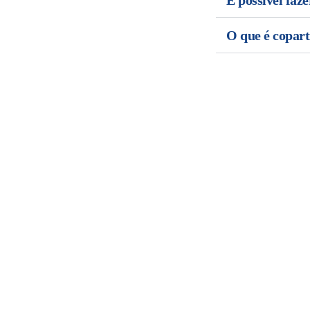
É possível faz
O que é copart
Nosso cliente