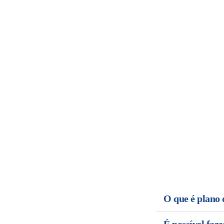
Fale com um de nossos especial
Quer saber mais? Converse com um de nossos
soluções que a Leevre tem para você.
O que é plano 