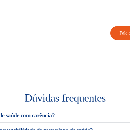
istas
Fale 
 consultores e conheça todas as
Dúvidas frequentes
de saúde com carência?