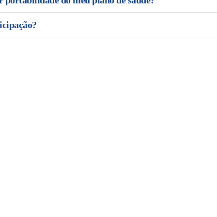
er portabilidade do meu plano de saúde?
icipação?
Depoimentos
 sabe que a Leevre é o lugar certo para investir com inteligência. Confi
sobre a nossa empresa.